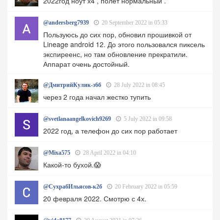
2022год ноут х4 , полёт нормальный .
@andersberg7939
20 September 2022 in 05:33
Пользуюсь до сих пор, обновил прошивкой от
Lineage android 12. До этого пользовался пиксель
экспиреенс, но там обновление прекратили.
Аппарат очень достойный.
@ДмитрийКулик-з6б
28 July 2022 in 08:45
через 2 года начал жестко тупить
@svetlanaangelkovich9269
5 July 2022 in 09:58
2022 год, а телефон до сих пор работает
@Mixa575
28 April 2022 in 04:10
Какой-то бухой.😱
@СухрабИльясов-к2б
20 February 2022 in 05:59
20 февраля 2022. Смотрю с 4х.