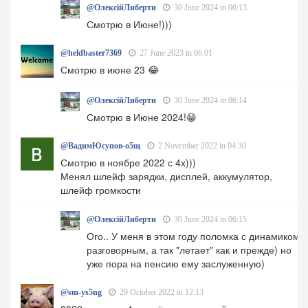
@ОлексійЛиберти
30 June 2024 in 06:13
Смотрю в Июне!)))
@heldbaster7369
27 June 2023 in 06:01
Смотрю в июне 23 😂
@ОлексійЛиберти
30 June 2024 in 06:14
Смотрю в Июне 2024!😁
@ВадимЮсупов-о5щ
2 November 2022 in 04:30
Смотрю в ноябре 2022 с 4х)))
Менял шлейф зарядки, дисплей, аккумулятор,
шлейф громкости
@ОлексійЛиберти
30 June 2024 in 06:15
Ого.. У меня в этом году поломка с динамиком
разговорным, а так "летает" как и прежде) но
уже пора на пенсию ему заслуженную)
@sm-ys5ng
29 October 2022 in 12:13