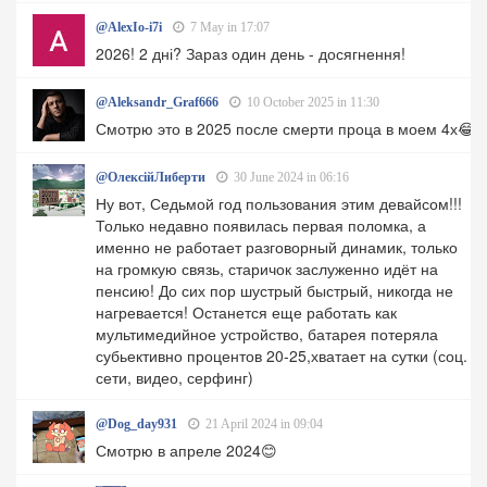
@AlexIo-i7i
7 May in 17:07
2026! 2 дні? Зараз один день - досягнення!
@Aleksandr_Graf666
10 October 2025 in 11:30
Смотрю это в 2025 после смерти проца в моем 4х😂
@ОлексійЛиберти
30 June 2024 in 06:16
Ну вот, Седьмой год пользования этим девайсом!!!
Только недавно появилась первая поломка, а
именно не работает разговорный динамик, только
на громкую связь, старичок заслуженно идёт на
пенсию! До сих пор шустрый быстрый, никогда не
нагревается! Останется еще работать как
мультимедийное устройство, батарея потеряла
субьективно процентов 20-25,хватает на сутки (соц.
сети, видео, серфинг)
@Dog_day931
21 April 2024 in 09:04
Смотрю в апреле 2024😊