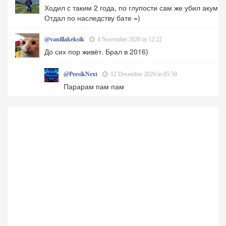
Ходил с таким 2 года, по глупости сам же убил акум.
Отдал по наследству бате =)
@vanillakeksik
4 November 2020 in 12:22
До сих пор живёт. Брал в 2016)
@PersikNext
12 December 2020 in 05:50
Парарам пам пам