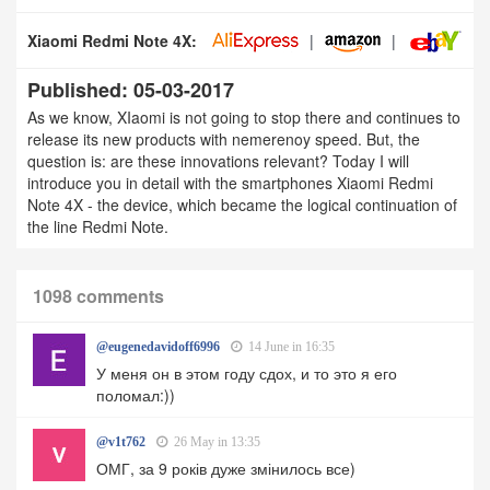
Xiaomi Redmi Note 4X:
Published: 05-03-2017
As we know, XIaomi is not going to stop there and continues to
release its new products with nemerenoy speed. But, the
question is: are these innovations relevant? Today I will
introduce you in detail with the smartphones Xiaomi Redmi
Note 4X - the device, which became the logical continuation of
the line Redmi Note.
1098 comments
@eugenedavidoff6996
14 June in 16:35
У меня он в этом году сдох, и то это я его
поломал:))
@v1t762
26 May in 13:35
ОМГ, за 9 років дуже змінилось все)