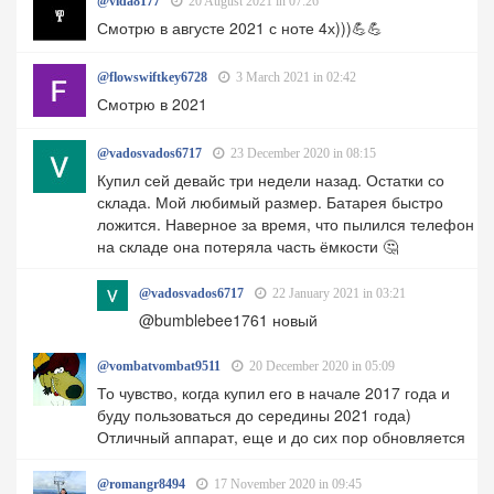
@vida8177
20 August 2021 in 07:26
Смотрю в августе 2021 с ноте 4х)))💪💪
@flowswiftkey6728
3 March 2021 in 02:42
Смотрю в 2021
@vadosvados6717
23 December 2020 in 08:15
Купил сей девайс три недели назад. Остатки со
склада. Мой любимый размер. Батарея быстро
ложится. Наверное за время, что пылился телефон
на складе она потеряла часть ёмкости 🤔
@vadosvados6717
22 January 2021 in 03:21
@bumblebee1761 новый
@vombatvombat9511
20 December 2020 in 05:09
То чувство, когда купил его в начале 2017 года и
буду пользоваться до середины 2021 года)
Отличный аппарат, еще и до сих пор обновляется
@romangr8494
17 November 2020 in 09:45