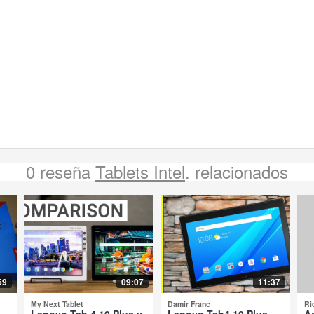
0 reseña
Tablets Intel
. relacionados
59
09:07
11:37
My Next Tablet
Damir Franc
Ri
-
Lenovo Tab 4 10 Plus y
Lenovo Tab4 10 Plus -
A