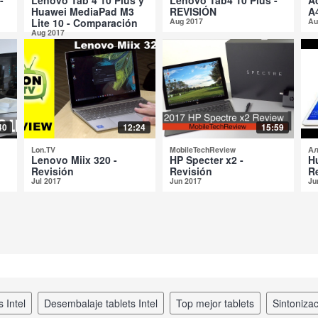
Huawei MediaPad M3
REVISIÓN
A
Lite 10 - Comparación
Aug 2017
Au
Aug 2017
40
12:24
15:59
Lon.TV
MobileTechReview
Ал
Lenovo Miix 320 -
HP Specter x2 -
H
Revisión
Revisión
R
Jul 2017
Jun 2017
Ju
s Intel
desembalaje tablets Intel
top mejor tablets
sintoniza