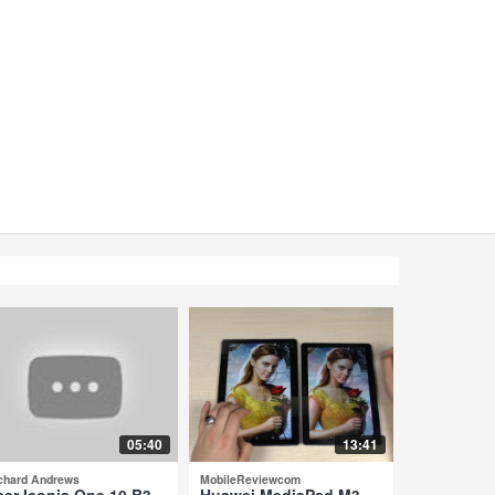
05:40
13:41
chard Andrews
MobileReviewcom
cer Iconia One 10 B3-
Huawei MediaPad M3