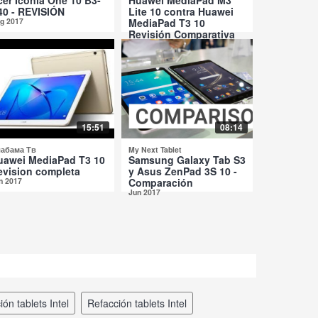
40 - REVISIÓN
Lite 10 contra Huawei
g 2017
MediaPad T3 10
Revisión Comparativa
Jul 2017
15:51
08:14
абама Тв
My Next Tablet
uawei MediaPad T3 10
Samsung Galaxy Tab S3
evision completa
y Asus ZenPad 3S 10 -
n 2017
Comparación
Jun 2017
ción tablets Intel
refacción tablets Intel