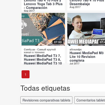
Lenovo Yoga Tab 3 Plus
Desembalaje
- Comparación
Aug 2017
Sep 2017
07:53
07:
Comfy.ua - Самый крутой
allroundpc
канал о технике
Huawei MediaPad M3
Huawei MediaPad T3 7,
Lite 10 Revision
Huawei MediaPad T3 8,
completa
Huawei MediaPad T3 10
Jul 2017
Revisión Comparativa
Jul 2017
1
Todas etiquetas
revisiones comparativas tablets
comentarios tablet