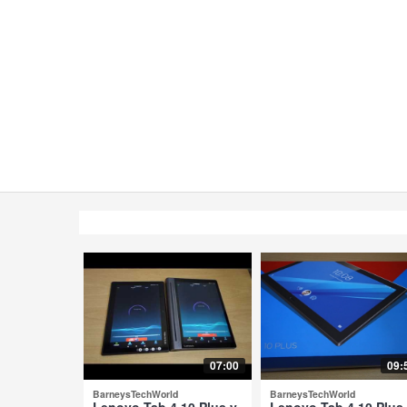
07:00
09:
BarneysTechWorld
BarneysTechWorld
Lenovo Tab 4 10 Plus y
Lenovo Tab 4 10 Plus 