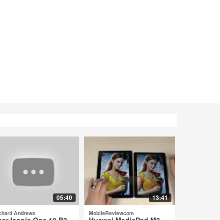
05:40
13:41
chard Andrews
MobileReviewcom
cer Iconia One 10 B3-
Huawei MediaPad M3