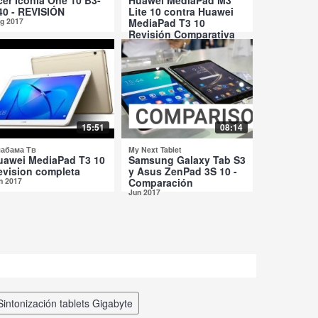
40 - REVISIÓN
Lite 10 contra Huawei
g 2017
MediaPad T3 10
Revisión Comparativa
Jul 2017
15:51
08:14
абама Тв
My Next Tablet
uawei MediaPad T3 10
Samsung Galaxy Tab S3
evision completa
y Asus ZenPad 3S 10 -
n 2017
Comparación
Jun 2017
sintonización tablets Gigabyte