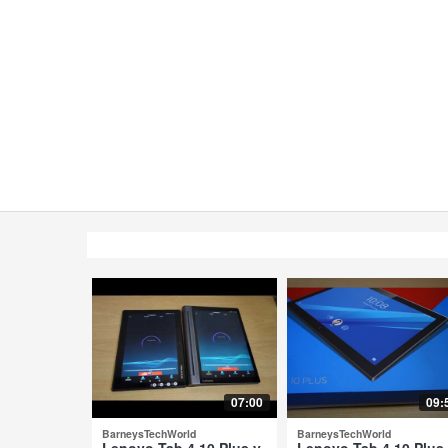
07:00
09:
BarneysTechWorld
BarneysTechWorld
Lenovo Tab 4 10 Plus y
Lenovo Tab 4 10 Plus 