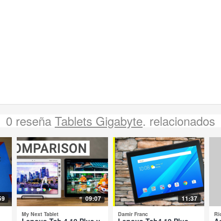
0 reseña
Tablets Gigabyte
. relacionados
59
09:07
11:37
My Next Tablet
Damir Franc
Ri
-
Lenovo Tab 4 10 Plus y
Lenovo Tab4 10 Plus -
A