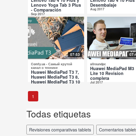
Lenovo Yoga Tab 3 Plus
Desembalaje
- Comparación
Aug 2017
Sep 2017
07:53
07:
Comfy.ua - Самый крутой
allroundpc
канал о технике
Huawei MediaPad M3
Huawei MediaPad T3 7,
Lite 10 Revision
Huawei MediaPad T3 8,
completa
Huawei MediaPad T3 10
Jul 2017
Revisión Comparativa
Jul 2017
1
Todas etiquetas
revisiones comparativas tablets
comentarios table