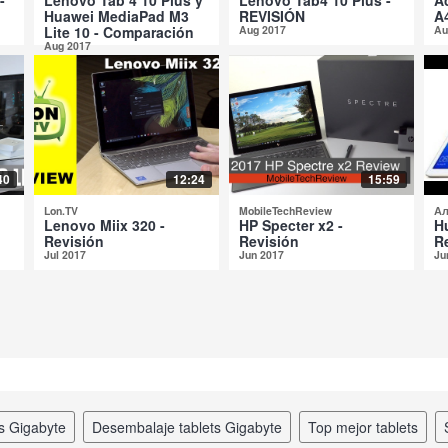
Huawei MediaPad M3
REVISIÓN
A
Lite 10 - Comparación
Aug 2017
Au
Aug 2017
40
12:24
15:59
Lon.TV
MobileTechReview
Ал
Lenovo Miix 320 -
HP Specter x2 -
H
Revisión
Revisión
R
Jul 2017
Jun 2017
Ju
ts Gigabyte
desembalaje tablets Gigabyte
top mejor tablets