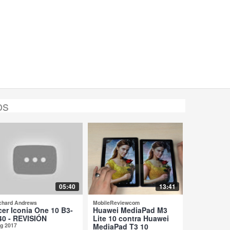
os
05:40
13:41
chard Andrews
MobileReviewcom
cer Iconia One 10 B3-
Huawei MediaPad M3
40 - REVISIÓN
Lite 10 contra Huawei
g 2017
MediaPad T3 10