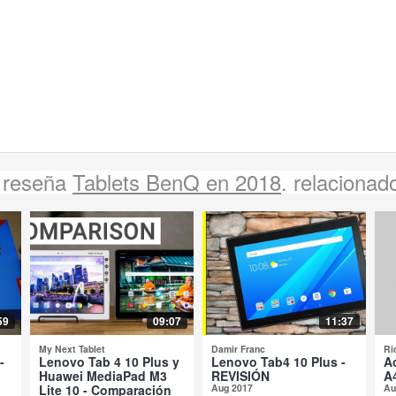
 reseña
Tablets BenQ en 2018
. relacionad
59
09:07
11:37
My Next Tablet
Damir Franc
Ri
-
Lenovo Tab 4 10 Plus y
Lenovo Tab4 10 Plus -
A
Huawei MediaPad M3
REVISIÓN
A
Lite 10 - Comparación
Aug 2017
Au