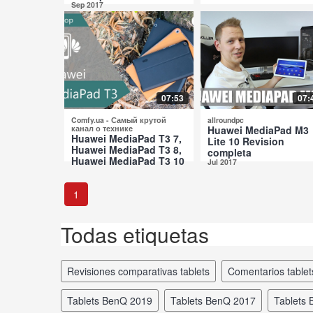
Sep 2017
07:53
07:
Comfy.ua - Самый крутой
allroundpc
канал о технике
Huawei MediaPad M3
Huawei MediaPad T3 7,
Lite 10 Revision
Huawei MediaPad T3 8,
completa
Huawei MediaPad T3 10
Jul 2017
Revisión Comparativa
Jul 2017
1
Todas etiquetas
revisiones comparativas tablets
comentarios table
tablets BenQ 2019
tablets BenQ 2017
tablets