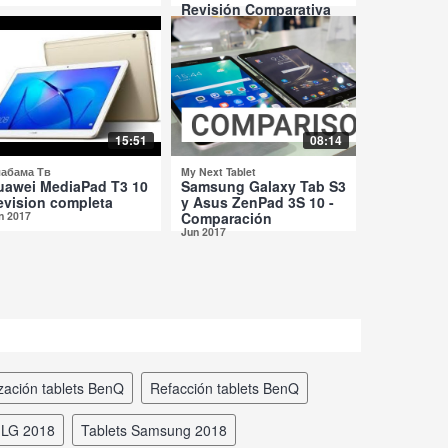
Revisión Comparativa
Jul 2017
15:51
08:14
абама Тв
My Next Tablet
uawei MediaPad T3 10
Samsung Galaxy Tab S3
evision completa
y Asus ZenPad 3S 10 -
n 2017
Comparación
Jun 2017
nización tablets BenQ
refacción tablets BenQ
s LG 2018
tablets Samsung 2018