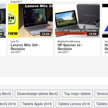
Aug 2017
40
12:24
15:59
Lon.TV
MobileTechReview
Ал
Lenovo Miix 320 -
HP Specter x2 -
H
Revisión
Revisión
R
Jul 2017
Jun 2017
Ju
ts BenQ
desembalaje tablets BenQ
top mejor tablets
sinto
 BenQ 2016
tablets Apple 2018
tablets Lenovo 2018
tablet