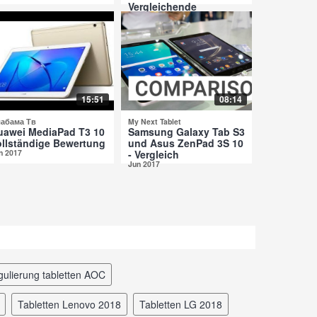
Vergleichende
Überprüfung
Jul 2017
15:51
08:14
абама Тв
My Next Tablet
uawei MediaPad T3 10
Samsung Galaxy Tab S3
ollständige Bewertung
und Asus ZenPad 3S 10
n 2017
- Vergleich
Jun 2017
egulierung tabletten AOC
tabletten Lenovo 2018
tabletten LG 2018