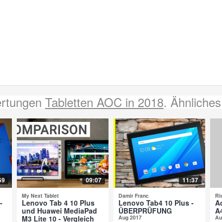
ertungen
Tabletten AOC in 2018
. Ähnliches
59
09:07
11:37
My Next Tablet
Damir Franc
Ri
-
Lenovo Tab 4 10 Plus
Lenovo Tab4 10 Plus -
A
und Huawei MediaPad
ÜBERPRÜFUNG
A
M3 Lite 10 - Vergleich
Aug 2017
Au