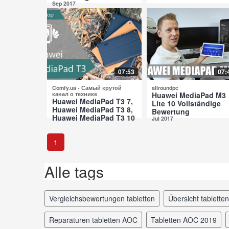
Sep 2017
07:53
07:
Comfy.ua - Самый крутой
allroundpc
канал о технике
Huawei MediaPad M3
Huawei MediaPad T3 7,
Lite 10 Vollständige
Huawei MediaPad T3 8,
Bewertung
Huawei MediaPad T3 10
Jul 2017
Vergleichende
Überprüfung
Jul 2017
1
Alle tags
vergleichsbewertungen tabletten
übersicht tablett
reparaturen tabletten AOC
tabletten AOC 2019