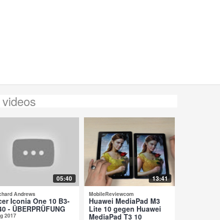
 videos
05:40
13:41
chard Andrews
MobileReviewcom
cer Iconia One 10 B3-
Huawei MediaPad M3
40 - ÜBERPRÜFUNG
Lite 10 gegen Huawei
g 2017
MediaPad T3 10