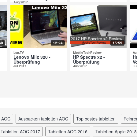
Aug 2017
40
12:24
15:59
Lon.TV
MobileTechReview
Ал
Lenovo Miix 320 -
HP Spectre x2 -
H
Überprüfung
Überprüfung
V
Jul 2017
Jun 2017
Ju
en AOC
auspacken tabletten AOC
top bestes tabletten
feinr
tabletten AOC 2017
tabletten AOC 2016
tabletten Apple 2018